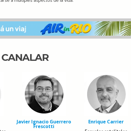
arse a múltiples aspectos de la vida.
N CANALAR
Javier Ignacio Guerrero
Enrique Carrier
Frescotti