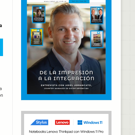
a
a
ón