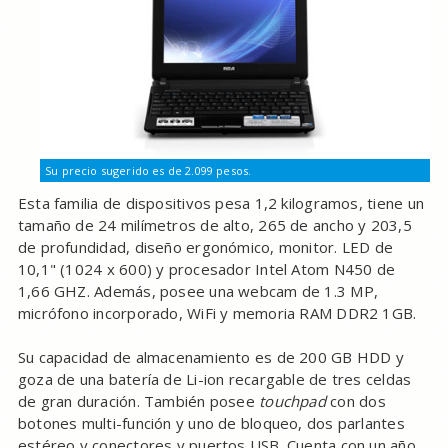
Su precio sugerido es de 2.099 pesos.
Esta familia de dispositivos pesa 1,2 kilogramos, tiene un
tamaño de 24 milímetros de alto, 265 de ancho y 203,5
de profundidad, diseño ergonómico, monitor. LED de
10,1" (1024 x 600) y procesador Intel Atom N450 de
1,66 GHZ. Además, posee una webcam de 1.3 MP,
micrófono incorporado, WiFi y memoria RAM DDR2 1GB.
Su capacidad de almacenamiento es de 200 GB HDD y
goza de una batería de Li-ion recargable de tres celdas
de gran duración. También posee
touchpad
con dos
botones multi-función y uno de bloqueo, dos parlantes
estéreo y conectores y puertos USB. Cuenta con un año