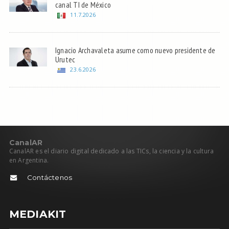
canal TI de México
11.7.2026
Ignacio Archavaleta asume como nuevo presidente de
Urutec
23.6.2026
C
anal
AR
CanalAR es el diario digital dedicado a las TICs, la ciencia y la cultura
en Argentina.
Contáctenos
MEDIAKIT