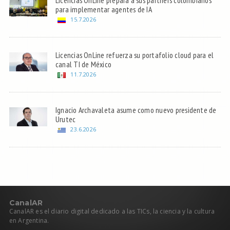
para implementar agentes de IA
15.7.2026
Licencias OnLine refuerza su portafolio cloud para el
canal TI de México
11.7.2026
Ignacio Archavaleta asume como nuevo presidente de
Urutec
23.6.2026
C
anal
AR
CanalAR es el diario digital dedicado a las TICs, la ciencia y la cultura
en Argentina.