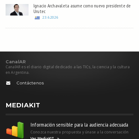
Ignacio Archavaleta asume como nuevo presidente de
Urutec
23.6.2026
C
anal
AR
CanalAR es el diario digital dedicado a las TICs, la ciencia y la cultura
en Argentina.
Contáctenos
MEDIAKIT
Información sensible para la audiencia adecuada
Conozca nuestra propuesta y únase a la conversación
Ver MediaKIT