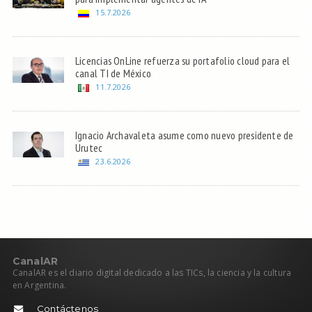
15.7.2026
Licencias OnLine refuerza su portafolio cloud para el
canal TI de México
11.7.2026
Ignacio Archavaleta asume como nuevo presidente de
Urutec
23.6.2026
C
anal
AR
CanalAR es el diario digital dedicado a las TICs, la ciencia y la cultura
en Argentina.
Contáctenos