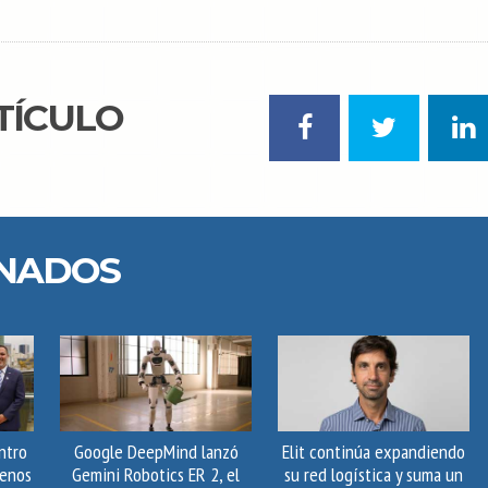
TÍCULO
ONADOS
ntro
Google DeepMind lanzó
Elit continúa expandiendo
uenos
Gemini Robotics ER 2, el
su red logística y suma un