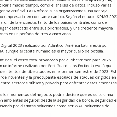
licaría mucho tiempo, como el análisis de datos. Incluso varias
ncia artificial. La IA ofrece a las organizaciones una ventaja
rno empresarial en constante cambio. Según el estudio KPMG 202
paron de la encuesta, tanto de los países centrales como de
lugar destacado entre sus prioridades, y una creciente mayoría
ones en un período de tres a cinco años.
Digital 2023 realizado por Atlántico, América Latina está por
A, aunque el capital humano es el mayor cuello de botella.
ntures, el costo total provocado por el cibercrimen para 2025
ún un informe realizado por FortiGuard Labs.Fortinet reveló que
 de intentos de ciberataques en el primer semestre de 2023. Est
iberdelincuentes y la preocupante escalada de ataques dirigidos en
n entre sectores público y privado para enfrentar estas amenazas
os los momentos del negocio, podría decirse que es su columna
r en ambientes seguros; desde la seguridad de borde, seguridad e
pasando por distintas soluciones como ser WAF, soluciones de