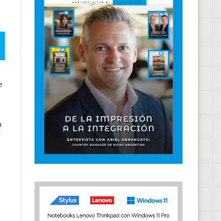
e
a
r