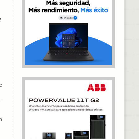
3
e
.
n