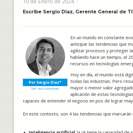
10 de Enero de 2024
Escribe Sergio Diaz, Gerente General de T
En un mundo en constante evol
anticipar las tendencias que ma
agilizar procesos y proteger la
hablando hace un tiempo, el 20
recursos en tecnologías emerge
Hoy en día, el mundo está digi
todas las industrias. Pero res
Por Sergio Diaz*
mayor o menor valor agregado 
Ver sus columnas
aplicación de estas tecnologías
capaces de entender el negocio en pos de lograr mayor
En este contexto, son 4 las tendencias que marcarán 
Inteligencia artificial
: la IA tiene la capacidad d