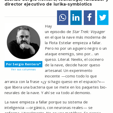
director ejecutivo de iurika-symbiotics
Hay
un episodio de
Star Trek: Voyager
en el que la nave más moderna de
la Flota Estelar empieza a fallar.
Pero no por un agujero negro o un
ataque enemigo, sino por… un
queso. Literal. Neelix, el cocinero
Por Sergio Rentero*
de la nave, decide hacer queso
Ver sus columnas
artesanal. Un experimento
inocente —como todo lo que
arranca con la frase «¿y si hago queso en el espacio?»—
que libera una bacteria que se mete en los paquetes bio-
neurales de la nave. Y ahí se va todo al demonio.
La nave empieza a fallar porque su sistema de
inteligencia —orgánico, con neuronas reales— se