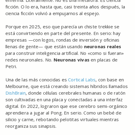
enferma. Literalmente. No es una metáfora. Es ciencia
ficción. O lo era, hasta que, casi treinta años después, la
ciencia ficción volvió a empujarnos al espejo.
Porque en 2025, eso que parecía un chiste trekkie se
está convirtiendo en parte del presente. En serio: hay
empresas —con logos, rondas de inversión y oficinas
llenas de gente— que están usando
neuronas reales
para construir inteligencia artificial. No «como si fueran»
redes neuronales. No.
Neuronas vivas
en placas de
Petri.
Una de las más conocidas es
Cortical Labs
, con base en
Melbourne, que está creando sistemas híbridos llamados
DishBrain
, donde células cerebrales humanas o de ratón
son cultivadas en una placa y conectadas a una interfaz
digital. En 2022, lograron que ese cerebro semi-orgánico
aprendiera a jugar al Pong. En serio. Como un bebé de
silicio y carne, rebotando pelotitas virtuales mientras
reorganiza sus sinapsis.