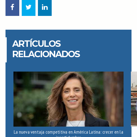
ARTÍCULOS
RELACIONADOS
La nueva ventaja competitiva en América Latina: crecer en la
A