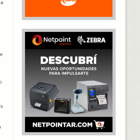
ca
ue
o
es
n