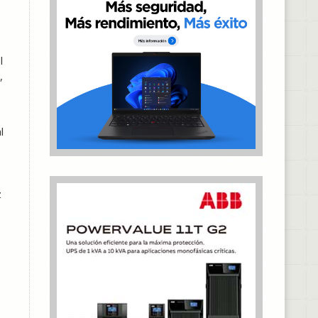
l
,
l
z