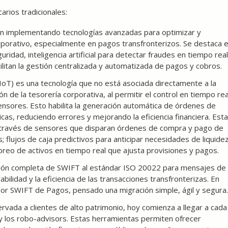
rios tradicionales:
tán implementando tecnologías avanzadas para optimizar y
orativo, especialmente en pagos transfronterizos. Se destaca e
uridad, inteligencia artificial para detectar fraudes en tiempo real
ilitan la gestión centralizada y automatizada de pagos y cobros.
 (IoT) es una tecnología que no está asociada directamente a la
n de la tesorería corporativa, al permitir el control en tiempo rea
nsores. Esto habilita la generación automática de órdenes de
cas, reduciendo errores y mejorando la eficiencia financiera. Esta
 a través de sensores que disparan órdenes de compra y pago de
flujos de caja predictivos para anticipar necesidades de liquide
oreo de activos en tiempo real que ajusta provisiones y pagos.
gración completa de SWIFT al estándar ISO 20022 para mensajes de
ilidad y la eficiencia de las transacciones transfronterizas. En
r SWIFT de Pagos, pensado una migración simple, ágil y segura.
ervada a clientes de alto patrimonio, hoy comienza a llegar a cada
al y los robo-advisors. Estas herramientas permiten ofrecer