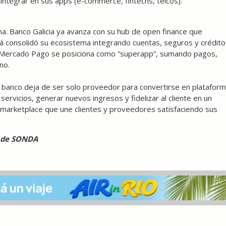
 integrar en sus apps (e-commerce, fintechs, telcos).
ina. Banco Galicia ya avanza con su hub de open finance que
lá consolidó su ecosistema integrando cuentas, seguros y crédito
ue Mercado Pago se posiciona como “superapp”, sumando pagos,
no.
 banco deja de ser solo proveedor para convertirse en platafor
servicios, generar nuevos ingresos y fidelizar al cliente en un
 marketplace que une clientes y proveedores satisfaciendo sus
a de SONDA