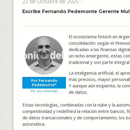
22 de Octubre de 2025
Escribe Fernando Pedemonte Gerente Mul
El ecosistema fintech en Arge
consolidación: según el Finnov
dedicadas a las finanzas digita
un nicho emergente, estas com
tradicional y son parte integral
La inteligencia artificial, el 
más precisos, mayor personaliz
Por Fernando
Pedemonte*
Y aunque aún incipiente, la com
Ver sus columnas
de datos.
Estas tecnologías, combinadas con la nube y la automa
competitividad y redefinirá la relación entre bancos, f
de datos transaccionales y de comportamiento, los b
automática.