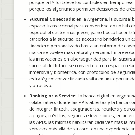
porque la IA fortalece los controles en tiempo real 
porque los algoritmos permiten decisiones de créd
Sucursal Conectada
: en la Argentina, la sucursa
espacio transaccional para convertirse en un hub de
especial el sector más joven, ya no busca hacer trá
atraerlos a la sucursal es necesario brindarles u
financiero personalizado hasta un entorno de cowork
marca se vuelve más natural y cercana. En la evolu
las innovaciones en ciberseguridad para la “sucurs
sucursal del futuro se convierte en un espacio rela
inmersiva y biométrica, con protocolos de seguridad
estratégico: convertir cada visita en una oportun
y atractivo.
Banking as a Service
: La banca digital en Argenti
colaborativo, donde las APIs abiertas y la banca c
de integrar fintech, aseguradoras, retailers y otr
a pagos, créditos, seguros e inversiones, en un eco
las APIs, las mismas habilitarán cada vez más la i
servicios más allá de su core, en una experiencia 