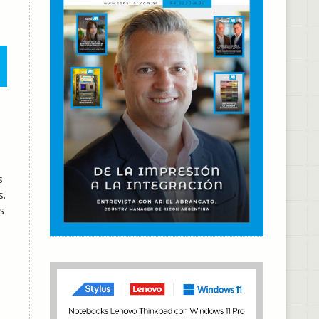
s
s.
s