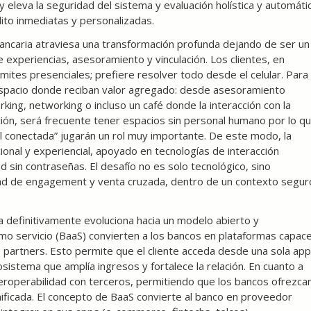
y eleva la seguridad del sistema y evaluación holística y automáti
ito inmediatas y personalizadas.
l bancaria atraviesa una transformación profunda dejando de ser un
 experiencias, asesoramiento y vinculación. Los clientes, en
mites presenciales; prefiere resolver todo desde el celular. Para
n espacio donde reciban valor agregado: desde asesoramiento
ing, networking o incluso un café donde la interacción con la
ción, será frecuente tener espacios sin personal humano por lo q
al conectada” jugarán un rol muy importante. De este modo, la
cional y experiencial, apoyado en tecnologías de interacción
 sin contraseñas. El desafío no es solo tecnológico, sino
idad de engagement y venta cruzada, dentro de un contexto segur
na definitivamente evoluciona hacia un modelo abierto y
omo servicio (BaaS) convierten a los bancos en plataformas capac
os partners. Esto permite que el cliente acceda desde una sola app
sistema que amplía ingresos y fortalece la relación. En cuanto a
nteroperabilidad con terceros, permitiendo que los bancos ofrezca
unificada. El concepto de BaaS convierte al banco en proveedor