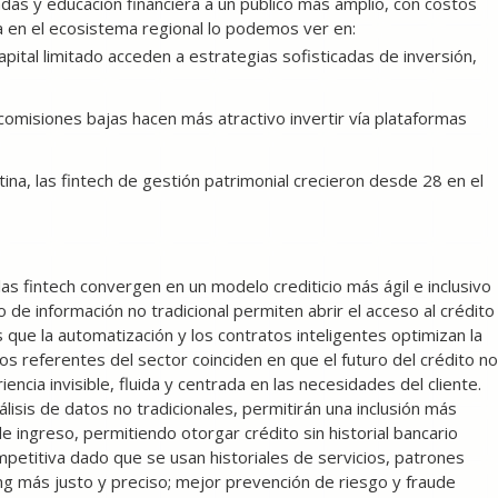
as y educación financiera a un público más amplio, con costos
 en el ecosistema regional lo podemos ver en:
apital limitado acceden a estrategias sofisticadas de inversión,
 comisiones bajas hacen más atractivo invertir vía plataformas
na, las fintech de gestión patrimonial crecieron desde 28 en el
y las fintech convergen en un modelo crediticio más ágil e inclusivo
uso de información no tradicional permiten abrir el acceso al crédito
ue la automatización y los contratos inteligentes optimizan la
os referentes del sector coinciden en que el futuro del crédito no
ncia invisible, fluida y centrada en las necesidades del cliente.
nálisis de datos no tradicionales, permitirán una inclusión más
de ingreso, permitiendo otorgar crédito sin historial bancario
petitiva dado que se usan historiales de servicios, patrones
ing más justo y preciso; mejor prevención de riesgo y fraude