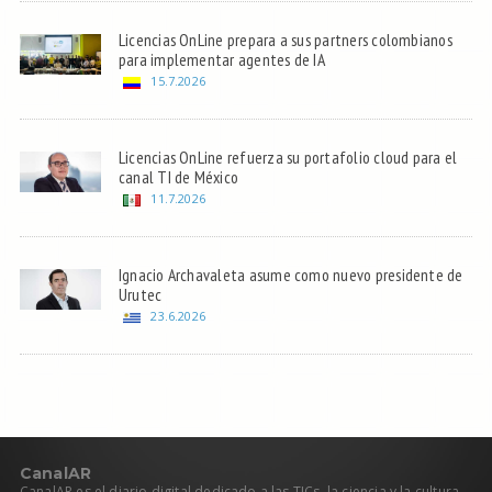
Licencias OnLine prepara a sus partners colombianos
para implementar agentes de IA
15.7.2026
Licencias OnLine refuerza su portafolio cloud para el
canal TI de México
11.7.2026
Ignacio Archavaleta asume como nuevo presidente de
Urutec
23.6.2026
C
anal
AR
CanalAR es el diario digital dedicado a las TICs, la ciencia y la cultura