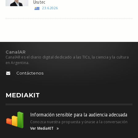
Urutec
23.6.2026
C
anal
AR
CanalAR es el diario digital dedicado a las TICs, la ciencia y la cultura
en Argentina.
Contáctenos
MEDIAKIT
Información sensible para la audiencia adecuada
Conozca nuestra propuesta y únase a la conversación
Ver MediaKIT