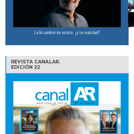
La IA cambió de relato: ¿y la realidad?
B
REVISTA CANALAR.
EDICIÓN 22