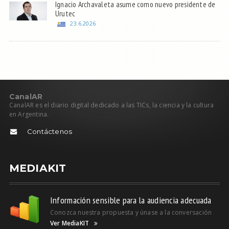
Ignacio Archavaleta asume como nuevo presidente de
Urutec
23.6.2026
C
anal
AR
CanalAR es el diario digital dedicado a las TICs, la ciencia y la cultura
en Argentina.
Contáctenos
MEDIAKIT
Información sensible para la audiencia adecuada
Conozca nuestra propuesta y únase a la conversación
Ver MediaKIT