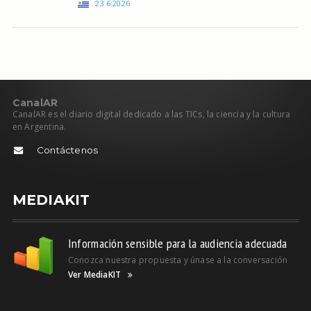
23.6.2026
C
anal
AR
CanalAR es el diario digital dedicado a las TICs, la ciencia y la cultura
en Argentina.
Contáctenos
MEDIAKIT
Información sensible para la audiencia adecuada
Conozca nuestra propuesta y únase a la conversación
Ver MediaKIT