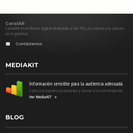
C
anal
AR
CanalAR es el diario digital dedicado a las TICs, la ciencia y la cultura
en Argentina.
Contáctenos
MEDIAKIT
Información sensible para la audiencia adecuada
Conozca nuestra propuesta y únase a la conversación
Ver MediaKIT
BLOG