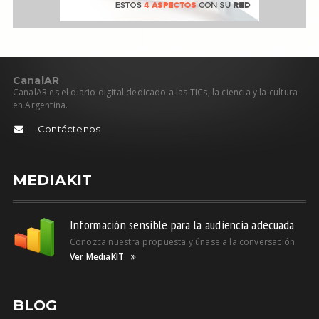
C
anal
AR
CanalAR es el diario digital dedicado a las TICs, la ciencia y la cultura
en Argentina.
Contáctenos
MEDIAKIT
Información sensible para la audiencia adecuada
Conozca nuestra propuesta y únase a la conversación
Ver MediaKIT
BLOG