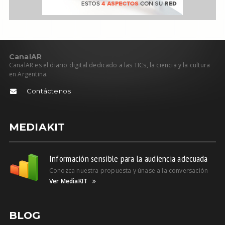
C
anal
AR
CanalAR es el diario digital dedicado a las TICs, la ciencia y la cultura
en Argentina.
Contáctenos
MEDIAKIT
Información sensible para la audiencia adecuada
Conozca nuestra propuesta y únase a la conversación
Ver MediaKIT
BLOG