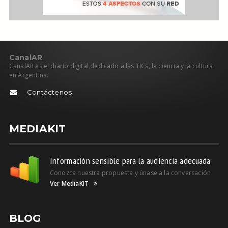
C
anal
AR
CanalAR es el diario digital dedicado a las TICs, la ciencia y la cultura
en Argentina.
Contáctenos
MEDIAKIT
Información sensible para la audiencia adecuada
Conozca nuestra propuesta y únase a la conversación
Ver MediaKIT
BLOG