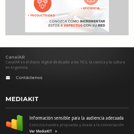
C
anal
AR
CanalAR es el diario digital dedicado a las TICs, la ciencia y la cultura
en Argentina.
Contáctenos
MEDIAKIT
Información sensible para la audiencia adecuada
Conozca nuestra propuesta y únase a la conversación
Ver MediaKIT