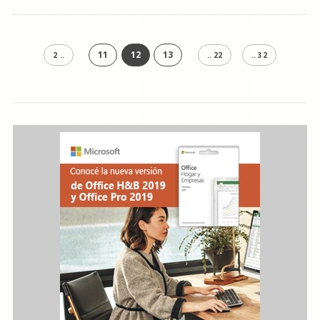
11
12
13
2 ..
.. 22
.. 32