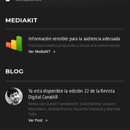
MEDIAKIT
Información sensible para la audiencia adecuada
Conozca nuestra propuesta y únase a la conversación
Ver MediaKIT
BLOG
Ya está disponible la edición 22 de la Revista
Digital CanalAR
Notas con Daniel Yankelevich, David Moral, Luciano
Monchiero, Imelda Flores, Facundo Chabbal y Marcela
Tello
Ver Post