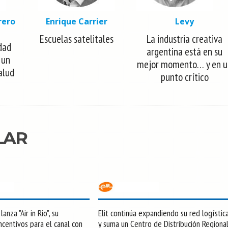
rero
Enrique Carrier
Levy
Escuelas satelitales
La industria creativa
dad
argentina está en su
 un
mejor momento… y en u
alud
punto crítico
LAR
anza "Air in Rio", su
Elit continúa expandiendo su red logístic
centivos para el canal con
y suma un Centro de Distribución Regiona