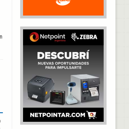
n
a
l