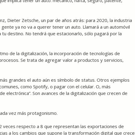
ue implica tener un auto: mecánico, nafta, seguro, patente,
, Dieter Zetsche, un par de años atrás: para 2020, la industria
 gente ya no va a querer tener un auto. Llamará a un automóvil
a tu destino. No tendrá que estacionarlo, sólo pagará por la
o de la digitalización, la incorporación de tecnologías de
procesos. Se trata de agregar valor a productos y servicios,
s más grandes el auto aún es símbolo de status. Otros ejemplos
omunes, como Spotify, o pagar con el celular. O, más
de electrónica”. Son avances de la digitalización que crecen de
n cada vez más protagonismo.
 12 veces respecto a 8 que representan las exportaciones de
cias a los cambios que supone la transformación digital que crece