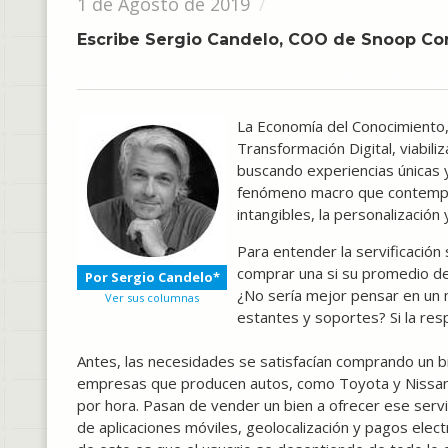
1 de Agosto de 2019
Escribe Sergio Candelo, COO de Snoop Co
La Economía del Conocimiento,
Transformación Digital, viabil
buscando experiencias únicas y
fenómeno macro que contempla 
intangibles, la personalización
Para entender la servificación
comprar una si su promedio de
Por Sergio Candelo*
¿No sería mejor pensar en un 
Ver sus columnas
estantes y soportes? Si la res
Antes, las necesidades se satisfacían comprando un 
empresas que producen autos, como Toyota y Nissan e
por hora. Pasan de vender un bien a ofrecer ese serv
de aplicaciones móviles, geolocalización y pagos electr