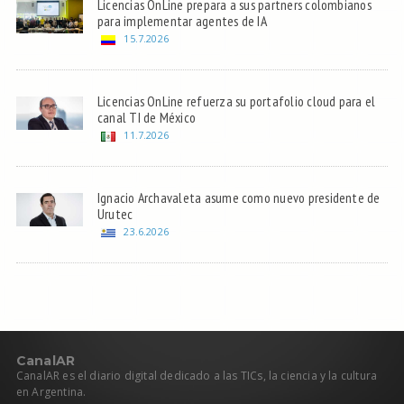
Licencias OnLine prepara a sus partners colombianos
para implementar agentes de IA
15.7.2026
Licencias OnLine refuerza su portafolio cloud para el
canal TI de México
11.7.2026
Ignacio Archavaleta asume como nuevo presidente de
Urutec
23.6.2026
C
anal
AR
CanalAR es el diario digital dedicado a las TICs, la ciencia y la cultura
en Argentina.