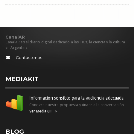
C
anal
AR
CanalAR es el diario digital dedicado a las TICs, la ciencia y la cultura
en Argentina.
Contáctenos
MEDIAKIT
Información sensible para la audiencia adecuada
Conozca nuestra propuesta y únase a la conversación
Ver MediaKIT
BLOG