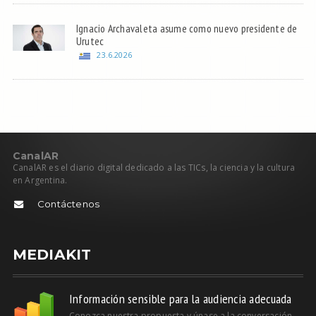
Ignacio Archavaleta asume como nuevo presidente de
Urutec
23.6.2026
C
anal
AR
CanalAR es el diario digital dedicado a las TICs, la ciencia y la cultura
en Argentina.
Contáctenos
MEDIAKIT
Información sensible para la audiencia adecuada
Conozca nuestra propuesta y únase a la conversación