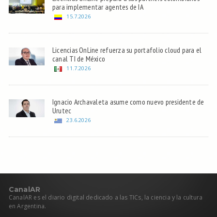
para implementar agentes de IA
15.7.2026
Licencias OnLine refuerza su portafolio cloud para el
canal TI de México
11.7.2026
Ignacio Archavaleta asume como nuevo presidente de
Urutec
23.6.2026
C
anal
AR
CanalAR es el diario digital dedicado a las TICs, la ciencia y la cultura
en Argentina.