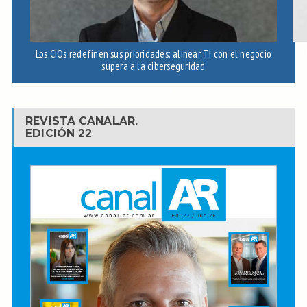
Los CIOs redefinen sus prioridades: alinear TI con el negocio
I
supera a la ciberseguridad
REVISTA CANALAR.
EDICIÓN 22