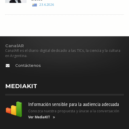
23.6.2026
C
anal
AR
CanalAR es el diario digital dedicado a las TICs, la ciencia y la cultura
en Argentina.
Contáctenos
MEDIAKIT
Información sensible para la audiencia adecuada
Conozca nuestra propuesta y únase a la conversación
Ver MediaKIT