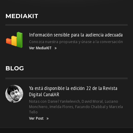
MEDIAKIT
Información sensible para la audiencia adecuada
Conozca nuestra propuesta y únase a la conversación
Ver MediaKIT
BLOG
Ya está disponible la edición 22 de la Revista
Digital CanalAR
Notas con Daniel Yankelevich, David Moral, Luciano
Monchiero, Imelda Flores, Facundo Chabbal y Marcela
Tello
Ver Post