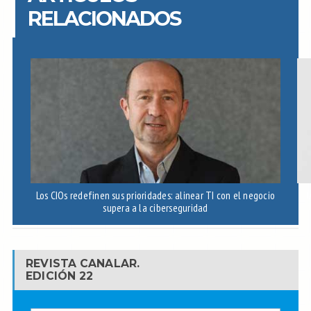
RELACIONADOS
Los CIOs redefinen sus prioridades: alinear TI con el negocio
I
supera a la ciberseguridad
REVISTA CANALAR.
EDICIÓN 22