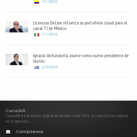
15.7.2026
Licencias OnLine refuerza su portafolio cloud para el
canal TI de México
11.7.2026
Ignacio Archavaleta asume como nuevo presidente de
Urutec
23.6.2026
C
anal
AR
CanalAR es el diario digital dedicado a las TICs, la ciencia y la cultura
en Argentina.
Contáctenos