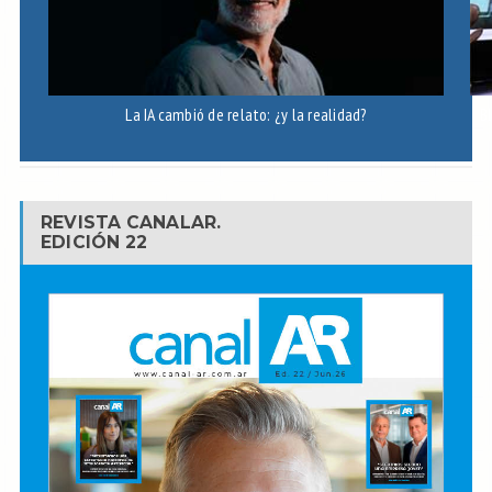
La IA cambió de relato: ¿y la realidad?
B
REVISTA CANALAR.
EDICIÓN 22