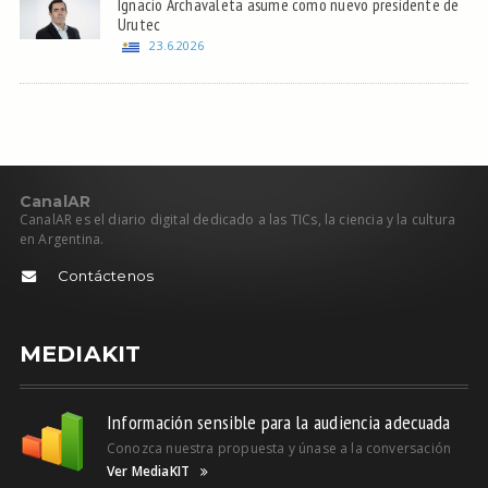
Ignacio Archavaleta asume como nuevo presidente de
Urutec
23.6.2026
C
anal
AR
CanalAR es el diario digital dedicado a las TICs, la ciencia y la cultura
en Argentina.
Contáctenos
MEDIAKIT
Información sensible para la audiencia adecuada
Conozca nuestra propuesta y únase a la conversación
Ver MediaKIT