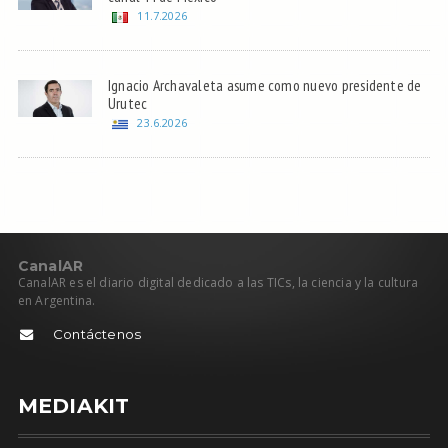
11.7.2026
Ignacio Archavaleta asume como nuevo presidente de
Urutec
23.6.2026
C
anal
AR
CanalAR es el diario digital dedicado a las TICs, la ciencia y la cultura
en Argentina.
Contáctenos
MEDIAKIT