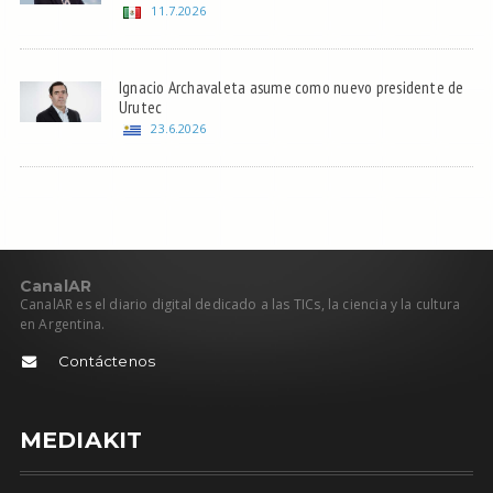
11.7.2026
Ignacio Archavaleta asume como nuevo presidente de
Urutec
23.6.2026
C
anal
AR
CanalAR es el diario digital dedicado a las TICs, la ciencia y la cultura
en Argentina.
Contáctenos
MEDIAKIT