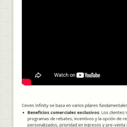
Ceven Infinity se basa en varios pilares fundamentale
Beneficios comerciales exclusivos
: Los clientes
programas de rebates, incentivos y la opción de r
personalizados, prioridad en ingresos y pre-venta