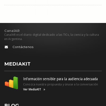
C
anal
AR
CanalAR es el diario digital dedicado a las TICs, la ciencia y la cultura
en Argentina.
Contáctenos
MEDIAKIT
Información sensible para la audiencia adecuada
Conozca nuestra propuesta y únase a la conversación
Ver MediaKIT
BLOG