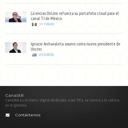
Licencias OnLine refuerza su portafolio cloud para el
canal TI de México
11.7.2026
Ignacio Archavaleta asume como nuevo presidente de
Urutec
23.6.2026
C
anal
AR
CanalAR es el diario digital dedicado a las TICs, la ciencia y la cultura
en Argentina.
Contáctenos