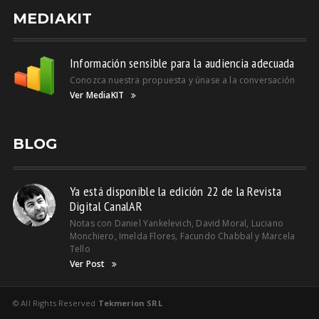
MEDIAKIT
Información sensible para la audiencia adecuada
Conozca nuestra propuesta y únase a la conversación
Ver MediaKIT
BLOG
Ya está disponible la edición 22 de la Revista
Digital CanalAR
Notas con Daniel Yankelevich, David Moral, Luciano
Monchiero, Imelda Flores, Facundo Chabbal y Marcela
Tello
Ver Post
© All Rights Reserved
Tekmerion SRL