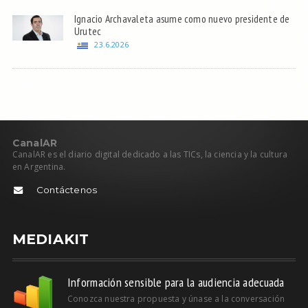
Ignacio Archavaleta asume como nuevo presidente de
Urutec
23.6.2026
C
anal
AR
CanalAR es el diario digital dedicado a las TICs, la ciencia y la cultura
en Argentina.
Contáctenos
MEDIAKIT
Información sensible para la audiencia adecuada
Conozca nuestra propuesta y únase a la conversación