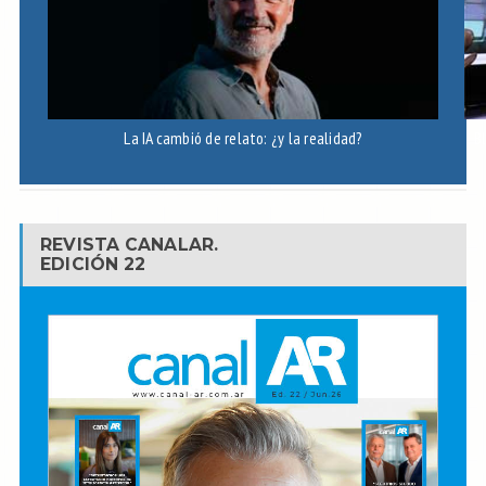
La IA cambió de relato: ¿y la realidad?
B
REVISTA CANALAR.
EDICIÓN 22