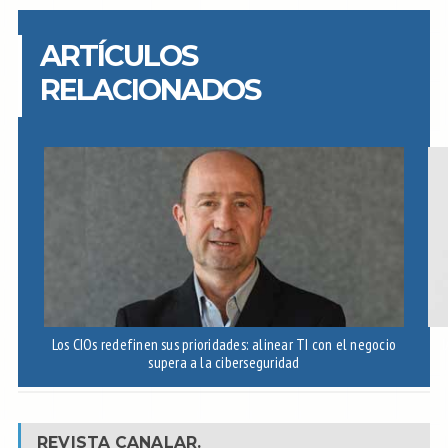
ARTÍCULOS
RELACIONADOS
Los CIOs redefinen sus prioridades: alinear TI con el negocio
I
supera a la ciberseguridad
REVISTA CANALAR.