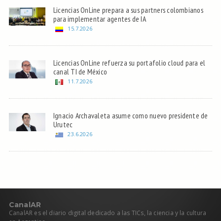
Licencias OnLine prepara a sus partners colombianos
para implementar agentes de IA
15.7.2026
Licencias OnLine refuerza su portafolio cloud para el
canal TI de México
11.7.2026
Ignacio Archavaleta asume como nuevo presidente de
Urutec
23.6.2026
C
anal
AR
CanalAR es el diario digital dedicado a las TICs, la ciencia y la cultura