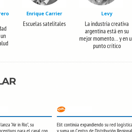
rero
Enrique Carrier
Levy
Escuelas satelitales
La industria creativa
dad
argentina está en su
 un
mejor momento… y en u
alud
punto crítico
LAR
anza "Air in Rio", su
Elit continúa expandiendo su red logístic
centivos para el canal con
y suma un Centro de Distribución Regiona