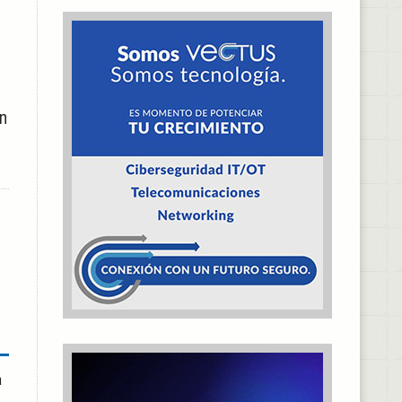
n
a
l