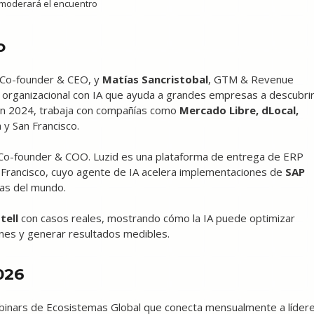
 moderará el encuentro
o
 Co-founder & CEO, y
Matías Sancristobal
, GTM & Revenue
a organizacional con IA que ayuda a grandes empresas a descubri
a en 2024, trabaja con compañías como
Mercado Libre, dLocal,
 y San Francisco.
 Co-founder & COO. Luzid es una plataforma de entrega de ERP
n Francisco, cuyo agente de IA acelera implementaciones de
SAP
mas del mundo.
tell
con casos reales, mostrando cómo la IA puede optimizar
ones y generar resultados medibles.
026
webinars de Ecosistemas Global que conecta mensualmente a líder