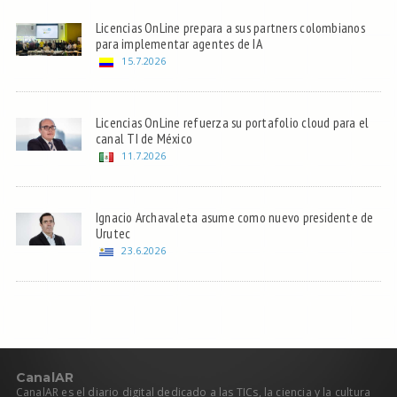
Licencias OnLine prepara a sus partners colombianos
para implementar agentes de IA
15.7.2026
Licencias OnLine refuerza su portafolio cloud para el
canal TI de México
11.7.2026
Ignacio Archavaleta asume como nuevo presidente de
Urutec
23.6.2026
C
anal
AR
CanalAR es el diario digital dedicado a las TICs, la ciencia y la cultura