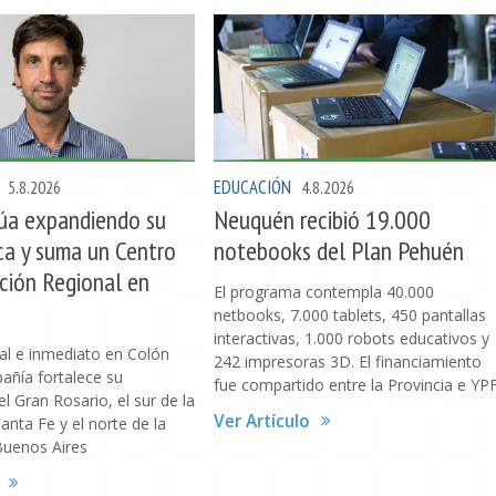
EDUCACIÓN
5.8.2026
4.8.2026
núa expandiendo su
Neuquén recibió 19.000
ica y suma un Centro
notebooks del Plan Pehuén
ución Regional en
El programa contempla 40.000
netbooks, 7.000 tablets, 450 pantallas
interactivas, 1.000 robots educativos y
al e inmediato en Colón
242 impresoras 3D. El financiamiento
añía fortalece su
fue compartido entre la Provincia e YP
l Gran Rosario, el sur de la
Ver Artículo
anta Fe y el norte de la
Buenos Aires