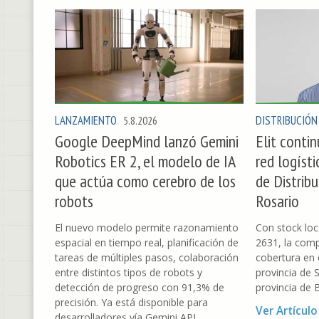
LANZAMIENTO
DISTRIBUCIÓN
5.8.2026
Google DeepMind lanzó Gemini
Elit conti
Robotics ER 2, el modelo de IA
red logíst
que actúa como cerebro de los
de Distrib
robots
Rosario
El nuevo modelo permite razonamiento
Con stock loc
espacial en tiempo real, planificación de
2631, la comp
tareas de múltiples pasos, colaboración
cobertura en e
entre distintos tipos de robots y
provincia de S
detección de progreso con 91,3% de
provincia de 
precisión. Ya está disponible para
Ver Artículo
desarrolladores vía Gemini API