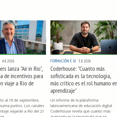
FORMACIÓN E IA
4.8.2026
3.8.2026
rs lanza "Air in Rio",
Coderhouse: "Cuanto más
a de incentivos para
sofisticada es la tecnología,
n viaje a Río de
más crítico es el rol humano e
aprendizaje"
to al 18 de septiembre,
Un informe de la plataforma
suma puntos. Los canales
latinoamericana de educación digital
taje viajarán a Río del 21
Coderhouse revela que cuanto más
bre
avanzada es la tecnología que se