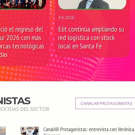
4.6.2026
ció el regreso del
Elit continúa ampliando su
our 2026 con más
red logística con stock
rcas tecnológicas
local en Santa Fe
das
ISTAS
CANALAR PROTAGONISTAS
OCIDAS DEL SECTOR
CanalAR Protagonistas: entrevista con Verónica