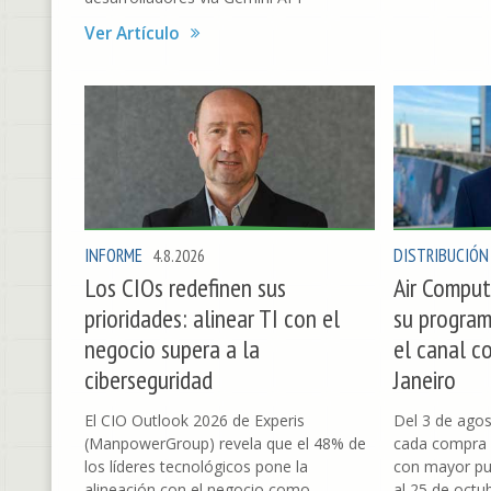
Ver Artículo
INFORME
DISTRIBUCIÓN
4.8.2026
Los CIOs redefinen sus
Air Compute
prioridades: alinear TI con el
su program
negocio supera a la
el canal co
ciberseguridad
Janeiro
El CIO Outlook 2026 de Experis
Del 3 de agos
(ManpowerGroup) revela que el 48% de
cada compra 
los líderes tecnológicos pone la
con mayor pun
alineación con el negocio como
al 25 de octu