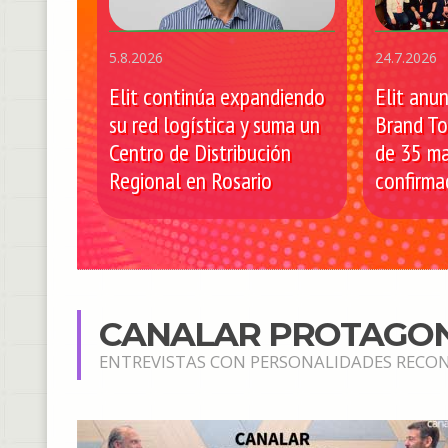
5.8.2026
24.7.2026
Elit continúa expandiendo
Elit anun
su red logística y suma un
Brand T
Centro de Distribución
de 35 ma
Regional en Rosario
confirma
CANALAR PROTAGON
ENTREVISTAS CON PERSONALIDADES RECON