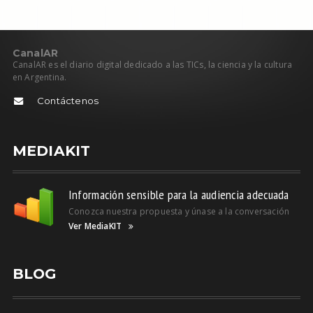
C
anal
AR
CanalAR es el diario digital dedicado a las TICs, la ciencia y la cultura
en Argentina.
Contáctenos
MEDIAKIT
Información sensible para la audiencia adecuada
Conozca nuestra propuesta y únase a la conversación
Ver MediaKIT
BLOG