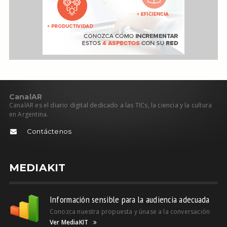
C
anal
AR
CanalAR es el diario digital dedicado a las TICs, la ciencia y la cultura
en Argentina.
Contáctenos
MEDIAKIT
Información sensible para la audiencia adecuada
Conozca nuestra propuesta y únase a la conversación
Ver MediaKIT