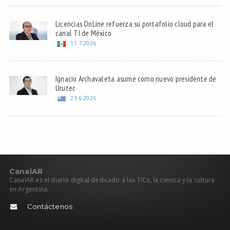
Licencias OnLine refuerza su portafolio cloud para el
canal TI de México
11.7.2026
Ignacio Archavaleta asume como nuevo presidente de
Urutec
23.6.2026
C
anal
AR
CanalAR es el diario digital dedicado a las TICs, la ciencia y la cultura
en Argentina.
Contáctenos