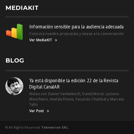
MEDIAKIT
Información sensible para la audiencia adecuada
Conozca nuestra propuesta y únase a la conversación
Ver MediaKIT
BLOG
Ya está disponible la edición 22 de la Revista
Digital CanalAR
Notas con Daniel Yankelevich, David Moral, Luciano
Monchiero, Imelda Flores, Facundo Chabbal y Marcela
Tello
Ver Post
© All Rights Reserved
Tekmerion SRL