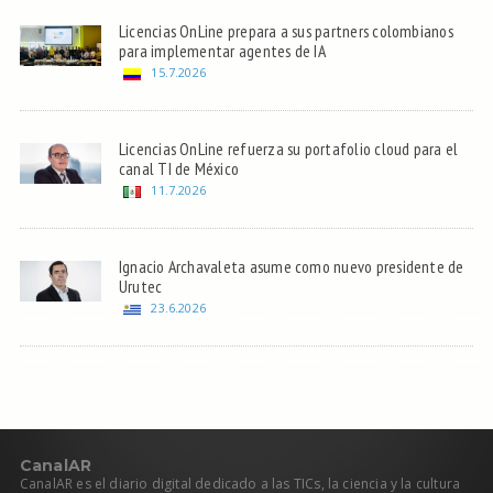
Licencias OnLine prepara a sus partners colombianos
para implementar agentes de IA
15.7.2026
Licencias OnLine refuerza su portafolio cloud para el
canal TI de México
11.7.2026
Ignacio Archavaleta asume como nuevo presidente de
Urutec
23.6.2026
C
anal
AR
CanalAR es el diario digital dedicado a las TICs, la ciencia y la cultura