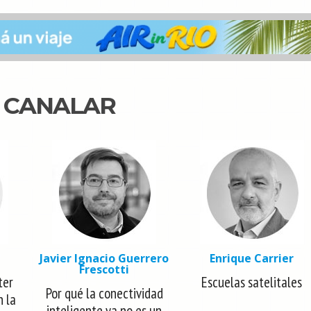
N CANALAR
Javier Ignacio Guerrero
Enrique Carrier
Frescotti
ter
Escuelas satelitales
Por qué la conectividad
n la
inteligente ya no es un