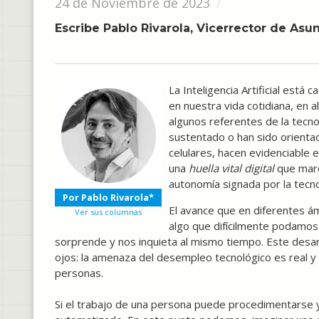
24 de Noviembre de 2023
Escribe Pablo Rivarola, Vicerrector de As
La Inteligencia Artificial está
en nuestra vida cotidiana, en
algunos referentes de la tecno
sustentado o han sido orientada
celulares, hacen evidenciable 
una
huella vital digital
que marc
autonomía signada por la tecno
Por Pablo Rivarola*
El avance que en diferentes ám
Ver sus columnas
algo que difícilmente podamo
sorprende y nos inquieta al mismo tiempo. Este desar
ojos: la amenaza del desempleo tecnológico es real y 
personas.
Si el trabajo de una persona puede procedimentarse y 