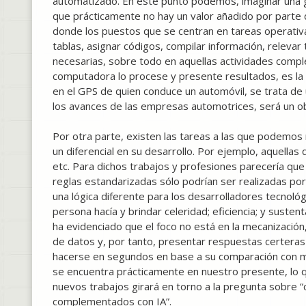
automatizado. En este punto podemos, imaginar una g
que prácticamente no hay un valor añadido por parte d
donde los puestos que se centran en tareas operativa
tablas, asignar códigos, compilar información, relevar 
necesarias, sobre todo en aquellas actividades comple
computadora lo procese y presente resultados, es la 
en el GPS de quien conduce un automóvil, se trata d
los avances de las empresas automotrices, será un ob
Por otra parte, existen las tareas a las que podemos
un diferencial en su desarrollo. Por ejemplo, aquellas q
etc. Para dichos trabajos y profesiones parecería que l
reglas estandarizadas sólo podrían ser realizadas po
una lógica diferente para los desarrolladores tecnológ
persona hacía y brindar celeridad; eficiencia; y susten
ha evidenciado que el foco no está en la mecanización,
de datos y, por tanto, presentar respuestas certeras
hacerse en segundos en base a su comparación con mile
se encuentra prácticamente en nuestro presente, lo 
nuevos trabajos girará en torno a la pregunta sobre “
complementados con IA”.