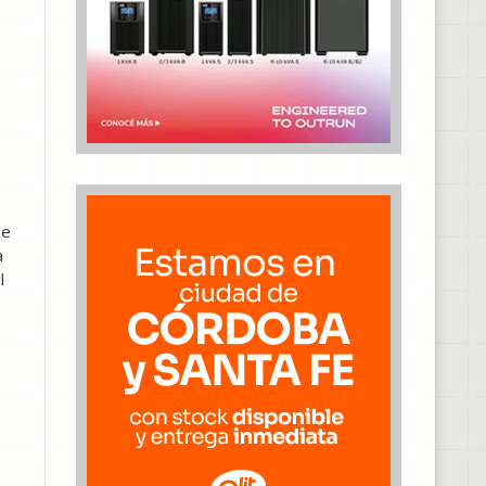
de
a
l