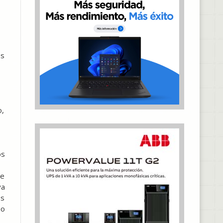
os
o,
os
de
ya
os
 o