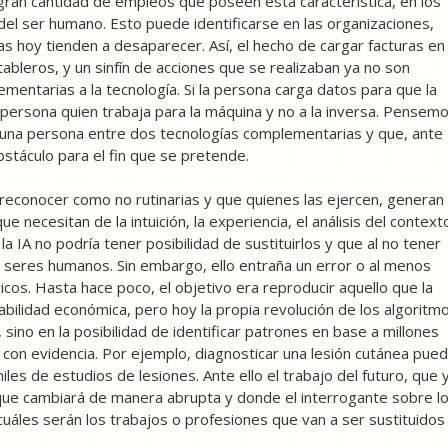
ran cantidad de empleos que poseen esta característica, en los
el ser humano. Esto puede identificarse en las organizaciones,
s hoy tienden a desaparecer. Así, el hecho de cargar facturas en
tableros, y un sinfín de acciones que se realizaban ya no son
mentarias a la tecnología. Si la persona carga datos para que la
persona quien trabaja para la máquina y no a la inversa. Pensem
e una persona entre dos tecnologías complementarias y que, ante
stáculo para el fin que se pretende.
 reconocer como no rutinarias y que quienes las ejercen, generan
ue necesitan de la intuición, la experiencia, el análisis del context
a IA no podría tener posibilidad de sustituirlos y que al no tener
r seres humanos. Sin embargo, ello entraña un error o al menos
icos. Hasta hace poco, el objetivo era reproducir aquello que la
tabilidad económica, pero hoy la propia revolución de los algoritm
 sino en la posibilidad de identificar patrones en base a millones
 con evidencia. Por ejemplo, diagnosticar una lesión cutánea pue
s de estudios de lesiones. Ante ello el trabajo del futuro, que 
que cambiará de manera abrupta y donde el interrogante sobre l
cuáles serán los trabajos o profesiones que van a ser sustituidos