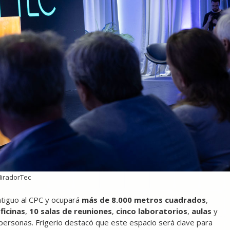
MiradorTec
ntiguo al CPC y ocupará
más de 8.000 metros cuadrados
,
ficinas
,
10 salas de reuniones
,
cinco laboratorios
,
aulas
y
personas. Frigerio destacó que este espacio será clave para