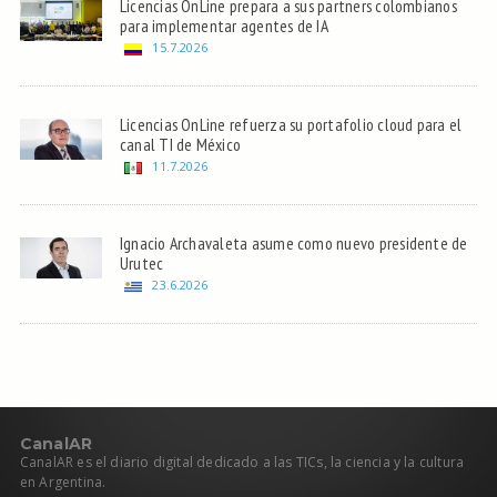
Licencias OnLine prepara a sus partners colombianos
para implementar agentes de IA
15.7.2026
Licencias OnLine refuerza su portafolio cloud para el
canal TI de México
11.7.2026
Ignacio Archavaleta asume como nuevo presidente de
Urutec
23.6.2026
C
anal
AR
CanalAR es el diario digital dedicado a las TICs, la ciencia y la cultura
en Argentina.