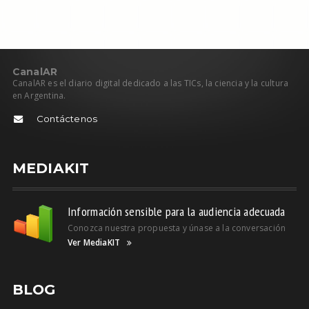
C
anal
AR
CanalAR es el diario digital dedicado a las TICs, la ciencia y la cultura
en Argentina.
Contáctenos
MEDIAKIT
Información sensible para la audiencia adecuada
Conozca nuestra propuesta y únase a la conversación
Ver MediaKIT
BLOG