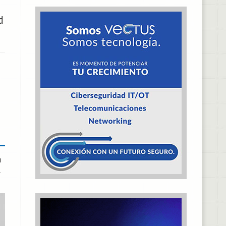
d
a
l