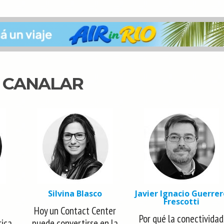
N CANALAR
Silvina Blasco
Javier Ignacio Guerrer
Frescotti
Hoy un Contact Center
Por qué la conectividad
rica
puede convertirse en la