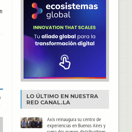
n
LO ÚLTIMO EN NUESTRA
a
RED
CANAL.LA
l
Axis reinaugura su centro de
experiencias en Buenos Aires y
suma dos nuevos distribuidores