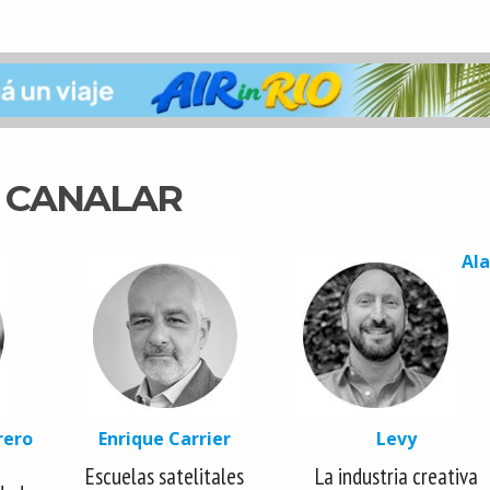
N CANALAR
Al
rero
Enrique Carrier
Levy
Escuelas satelitales
La industria creativa