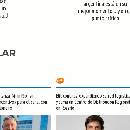
dad
argentina está en su
 un
mejor momento… y en u
alud
punto crítico
LAR
anza "Air in Rio", su
Elit continúa expandiendo su red logístic
centivos para el canal con
y suma un Centro de Distribución Regiona
 Janeiro
en Rosario