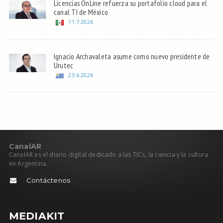
Licencias OnLine refuerza su portafolio cloud para el
canal TI de México
11.7.2026
Ignacio Archavaleta asume como nuevo presidente de
Urutec
23.6.2026
C
anal
AR
CanalAR es el diario digital dedicado a las TICs, la ciencia y la cultura
en Argentina.
Contáctenos
MEDIAKIT