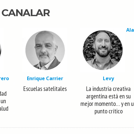
N CANALAR
Al
rero
Enrique Carrier
Levy
Escuelas satelitales
La industria creativa
dad
argentina está en su
 un
mejor momento… y en u
alud
punto crítico