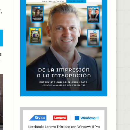
,
s
D