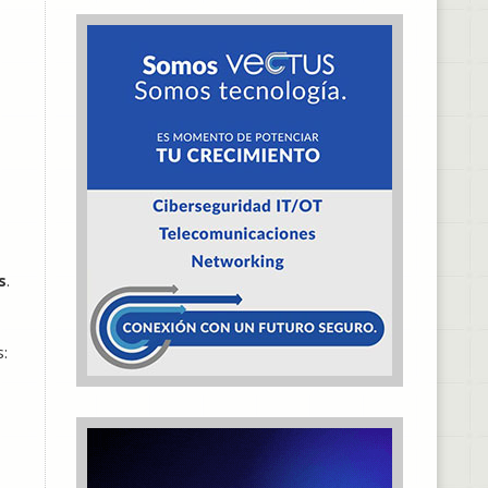
s
.
: